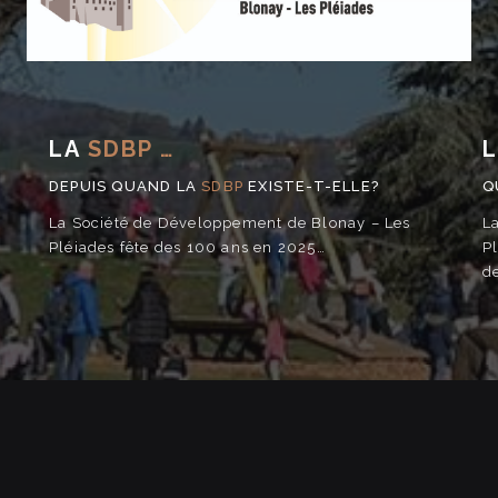
LA
SDBP …
DEPUIS QUAND LA
SDBP
EXISTE-T-ELLE?
Q
La Société de Développement de Blonay – Les
L
Pléiades fête des 100 ans en 2025…
P
d