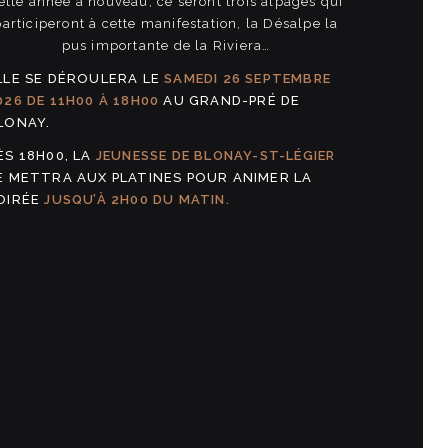
ette année à nouveau, ce seront trois alpages qui
participeront à cette manifestation, la Désalpe la
pus importante de la Riviera…
LLE SE DÉROULERA LE
SAMEDI 26 SEPTEMBRE
026 DE 11H00 À 18H00
AU GRAND-PRÉ DE
LONAY.
ÈS 18H00, LA
JEUNESSE DE BLONAY-ST-LÉGIER
E METTRA AUX PLATINES POUR ANIMER LA
OIRÉE
JUSQU’À 2H00 DU MATIN.