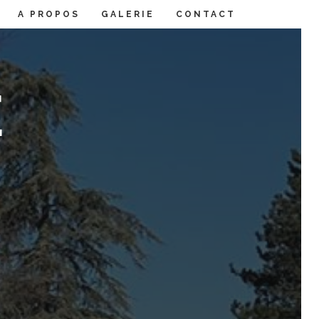
A PROPOS
GALERIE
CONTACT
E
Agenda
Activités
Comité
Membres
Statuts
Documents