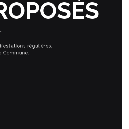
ROPOSÉS
…
estations régulières,
tre Commune.