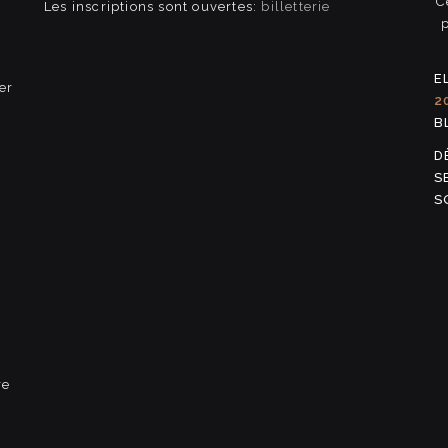
C
Les inscriptions sont ouvertes:
billetterie
E
er
2
B
D
S
S
re